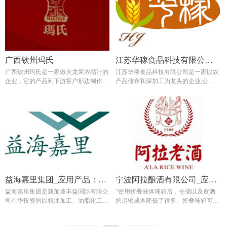
经营工作。
广西钦州玛氏
江苏华稼食品科技有限公司_
广西钦州玛氏是一家做火龙果浓缩汁的
江苏华稼食品科技有限公司是一家以农
应用产品：COMBO285 可折
企业，它的产品到下游客户那边制作火
产品储存和深加工为龙头的企业,公司
叠液体吨箱
龙果饮料。产品温度在60°左右
目前主要产品:液体麦精,浓缩啤酒麦
汁，其中麦精产量突破20000吨/年。
益海嘉里集团_应用产品：
宁波阿拉酿酒有限公司_应用
益海嘉里集团是新加坡丰益国际有限公
“使用折叠液体吨箱后，仓储以及黄酒
COMBO285 可折叠液体吨箱
产品：COMBO285 可折叠液
司在华投资的以粮油加工、油脂化工、
的运输成本降低了很多。折叠吨箱可以
体吨箱
仓储物流、内外贸易为主的多元化企业
直接适配叉车作业，大大增加了周转效
集团，也是国内的粮油加工集。
率。本身容量又大，又可以逐个堆叠，