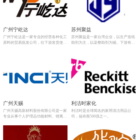
广州宁屹达
苏州聚益
广州宁屹达是一家专业的经营各种化工
苏州聚益是一家台湾企业，以生产造纸
原料的贸易批发公司，往下游发货使用
助剂为主，以染整助剂为辅。下游有红
槽罐车。而一些量小的客户使用此包装
塔公司，目前主要使用不可折叠的IBC
在成本上较高，现考虑使用我司的
桶为主。现客户考虑降低包装成本，故
Combo箱。
使用我司的Combo285吨箱。
广州天赐
利洁时家化
广州天赐高新材料股份有限公司是一家
利洁时是全球闻名的家用清洁用品公
专业从事个人护理品功能材料、锂离子
司，福布斯500强之一。
电池材料、有机硅橡胶材料的高科技民
营企业；
浙江赞宇主要从事轻工、食品、日用化
工等行业的科学研究、产品检测和生产