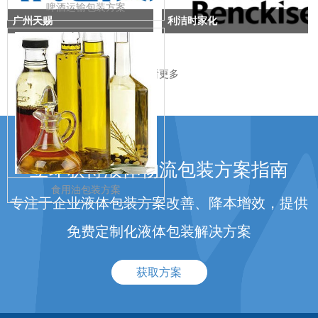
啤酒运输包装方案
Combo285吨箱。
广州天赐
利洁时家化
广州天赐高新材料股份有限公司是
利洁时是全球闻名的家用清洁用品
一家专业从事个人护理品功能材
公司，福布斯500强之一。
查看更多
料、锂离子电池材料、有机硅橡胶
材料的高科技民营企业；
浙江赞宇主要从事轻工、食品、日
用化工等行业的科学研究、产品检
测和生产经营工作。
立即获得液体物流包装方案指南
食用油包装方案
专注于企业液体包装方案改善、降本增效，提供
免费定制化液体包装解决方案
获取方案