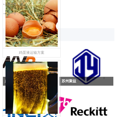
前一个：
无
ꂃ
后一个：
无
ꁹ
新资讯一览
鸡蛋液运输方案
广州宁屹达
苏州聚益
广州宁屹达是一家专业的经营各种
苏州聚益是一家台湾企业，以生产
化工原料的贸易批发公司，往下游
造纸助剂为主，以染整助剂为辅。
发货使用槽罐车。而一些量小的客
下游有红塔公司，目前主要使用不
户使用此包装在成本上较高，现考
可折叠的IBC桶为主。现客户考虑降
虑使用我司的Combo箱。
低包装成本，故使用我司的