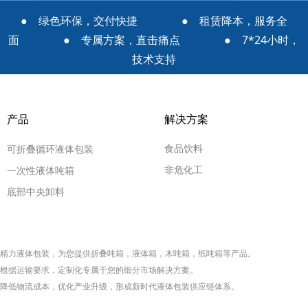
● 绿色环保，交付快捷 ● 租赁降本，服务全
面 ● 专属方案，直击痛点 ● 7*24小时，
技术支持
产品
解决方案
食品饮料
可折叠循环液体包装
非危化工
一次性液体吨箱
底部中央卸料
精力液体包装，为您提供折叠
吨箱
，液体箱，木吨箱，纸吨箱等产品
。
根据运输要求，定制化专属于您的细分市场解决方案。
降低物流成本，优化产业升级，形成新时代液体包装供应链体系。