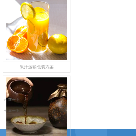
果汁运输包装方案
前一个：
无
ꂃ
后一个：
无
ꁹ